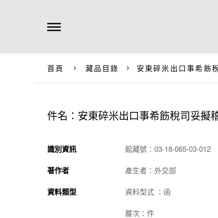
首頁
藏品目錄
安東碎米出口事希飭
件名：安東碎米出口事希飭稅司妥擬
識別資訊
館藏號：03-18-065-03-012
著作者
產生者：外交部
資料類型
資料型式 ：函
層次：件