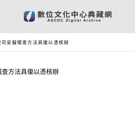
稅司妥擬稽查方法具復以憑核辦
稽查方法具復以憑核辦