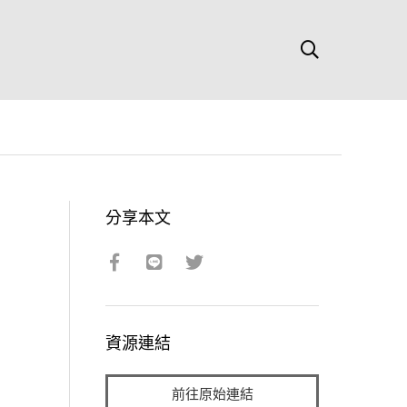
分享本文
資源連結
前往原始連結