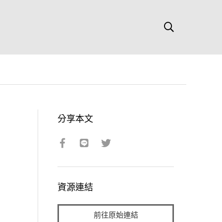
分享本文
資源連結
前往原始連結