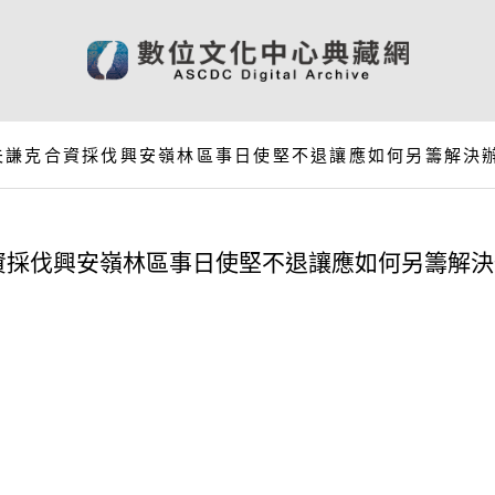
夫謙克合資採伐興安嶺林區事日使堅不退讓應如何另籌解決
資採伐興安嶺林區事日使堅不退讓應如何另籌解決