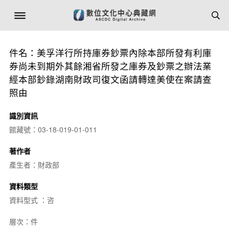
件名：美孚洋行所持庫券鈔票內除本部所發有利庫
券尚未到期外其餘湘省所發之庫券及鈔票之辦法業
經本部鈔錄湖南財政司復文函請轉達美使在案請查
照由
識別資訊
館藏號：03-18-019-01-011
著作者
產生者：財政部
資料類型
資料型式 ：咨
層次：件