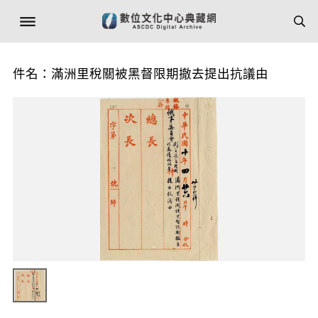
件名：滿洲里稅關被黑督限期撤去提出抗議由