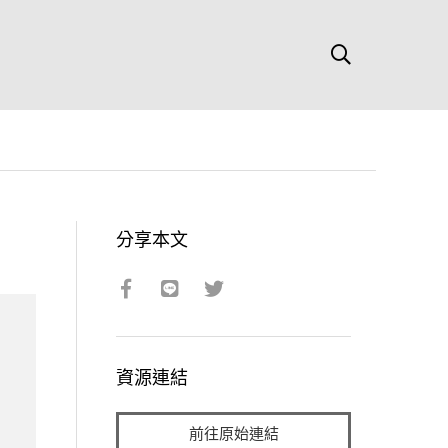
分享本文
資源連結
前往原始連結