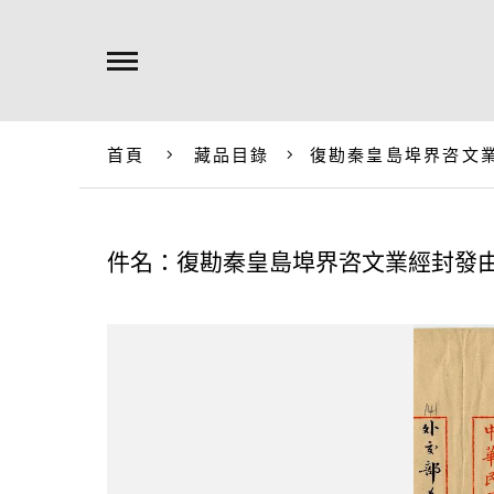
首頁
藏品目錄
復勘秦皇島埠界咨文
件名：復勘秦皇島埠界咨文業經封發