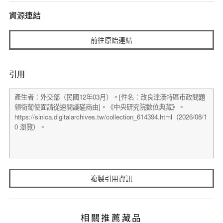
資源連結
前往原始連結
引用
複製引用資訊
相關推薦藏品