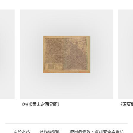
《帕米爾未定國界圖》
《滇康
關於本站
著作權聲明
使用者條款、資訊安全與隱私