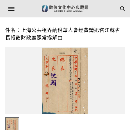
件名：上海公共租界納稅華人會經費請迅咨江蘇省
長轉飭財政廳照常撥解由