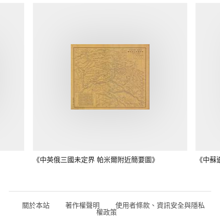
《中英俄三國未定界 帕米爾附近簡要圖》
《中蘇
關於本站
著作權聲明
使用者條款、資訊安全與隱私
權政策