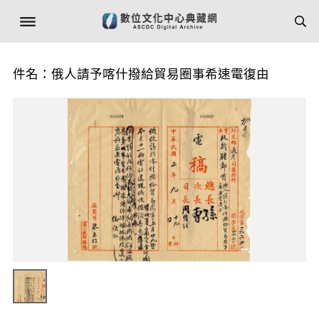
件名：俄人請予喀什撥給貿易圈事希速電復由