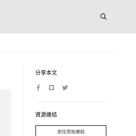
分享本文
資源連結
前往原始連結