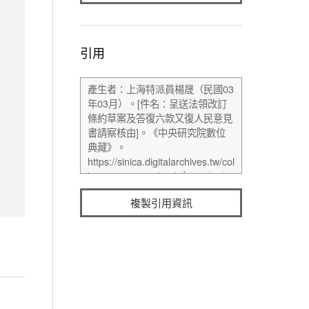
引用
複製引用資訊