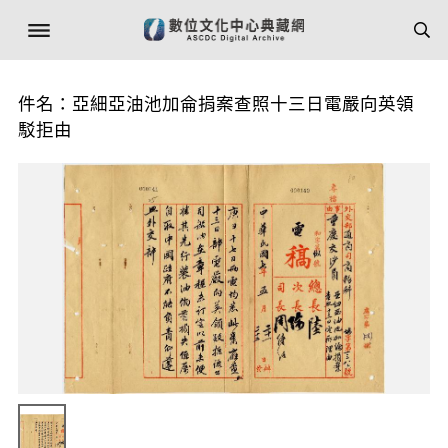
件名：亞細亞油池加侖捐案查照十三日電嚴向英領
駁拒由