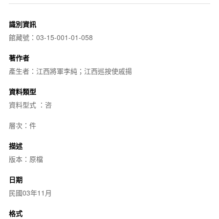
識別資訊
館藏號：03-15-001-01-058
著作者
產生者：江西將軍李純；江西巡按使戚揚
資料類型
資料型式 ：咨
層次：件
描述
版本：原檔
日期
民國03年11月
格式