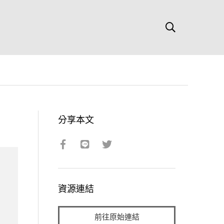
分享本文
資源連結
前往原始連結