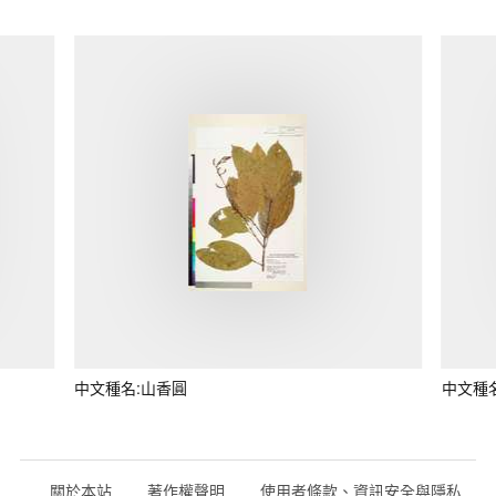
中文種名:山香圓
中文種
關於本站
著作權聲明
使用者條款、資訊安全與隱私