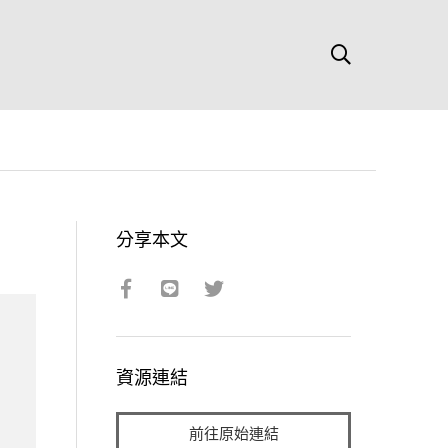
分享本文
資源連結
前往原始連結