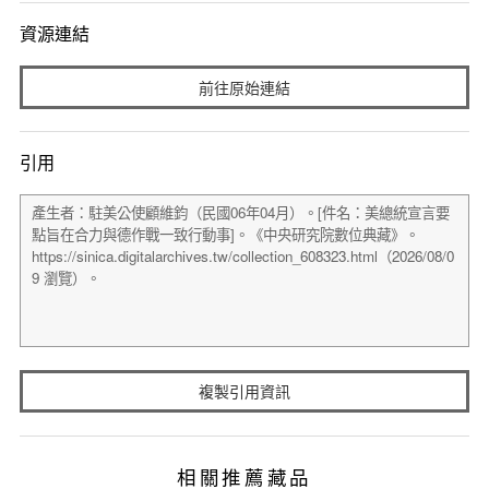
資源連結
前往原始連結
引用
複製引用資訊
相關推薦藏品