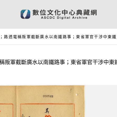
事；路透電稱叛軍截斷廣水以南鐵路事；東省軍官干涉中東鐵
電稱叛軍截斷廣水以南鐵路事；東省軍官干涉中東