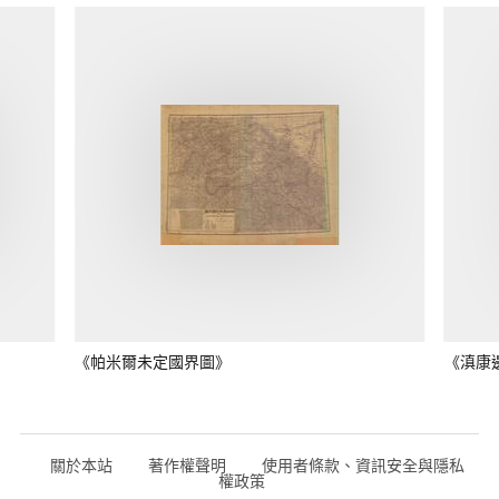
《帕米爾未定國界圖》
《滇康
關於本站
著作權聲明
使用者條款、資訊安全與隱私
權政策