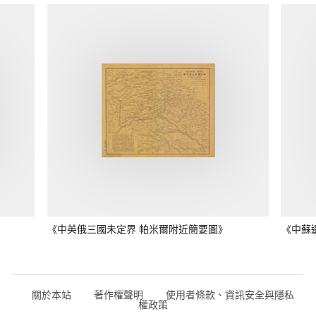
《中英俄三國未定界 帕米爾附近簡要圖》
《中蘇
關於本站
著作權聲明
使用者條款、資訊安全與隱私
權政策