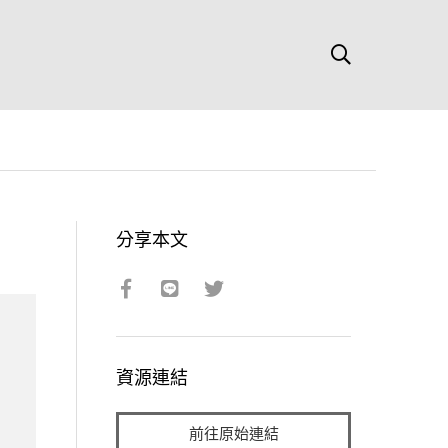
分享本文
資源連結
前往原始連結