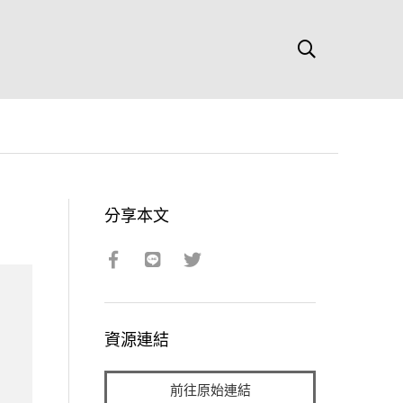
分享本文
資源連結
前往原始連結