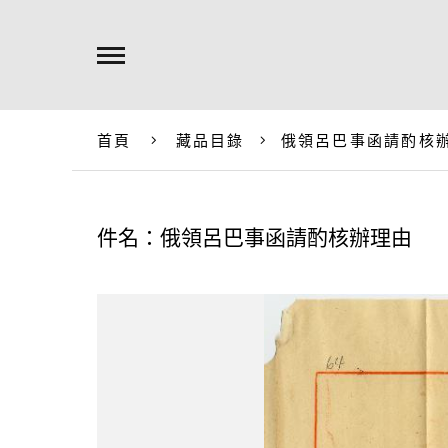
首頁
藏品目錄
俄領呂巴事函請酌核
件名：俄領呂巴事函請酌核辦理由