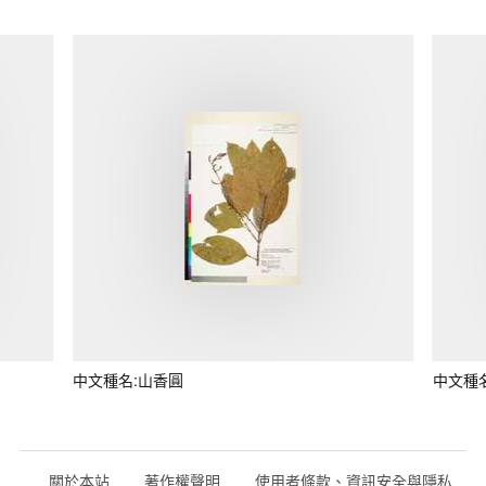
中文種名:山香圓
中文種
關於本站
著作權聲明
使用者條款、資訊安全與隱私