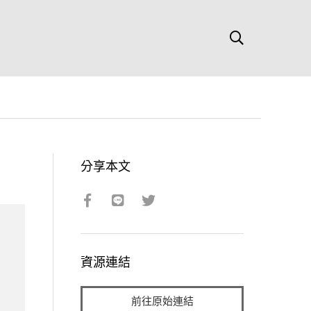
分享本文
資源連結
前往原始連結