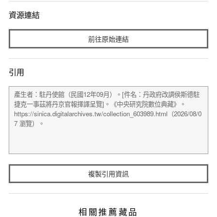
資源連結
前往原始連結
引用
複製引用資訊
相關推薦藏品