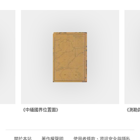
《中緬國界位置圖》
《測勘
關於本站
著作權聲明
使用者條款、資訊安全與隱私