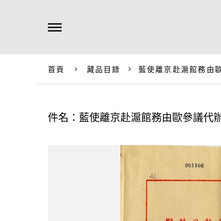
首頁
藏品目錄
藍使離京赴滬館務由
件名：藍使離京赴滬館務由歐參議代