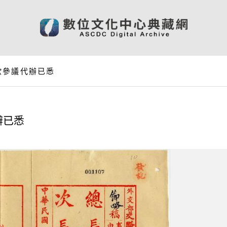
歐參議代辦已悉
辦已悉