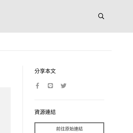
分享本文
資源連結
前往原始連結