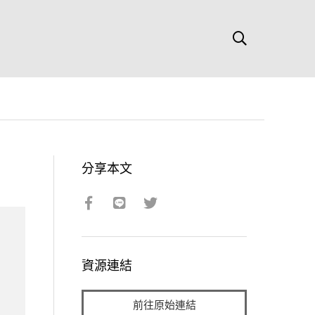
分享本文
資源連結
前往原始連結