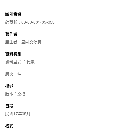
識別資訊
館藏號：03-09-001-05-033
著作者
產生者：直隸交涉員
資料類型
資料型式 ：代電
層次：件
描述
版本：原檔
日期
民國17年05月
格式