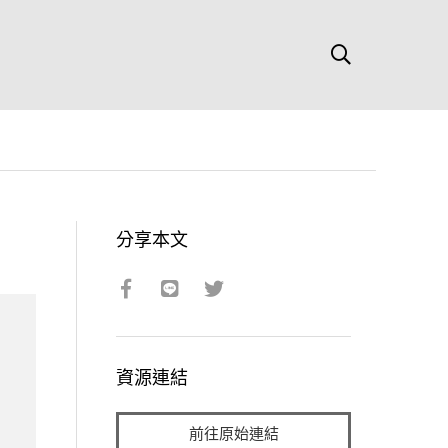
分享本文
資源連結
前往原始連結