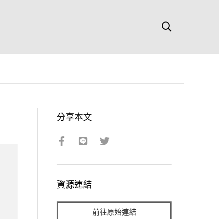
分享本文
資源連結
前往原始連結