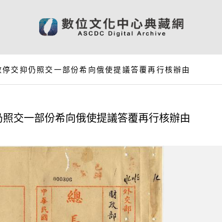
數停交抑仍照交一部份希向俄使提議答覆再行核辦由
仍照交一部份希向俄使提議答覆再行核辦由