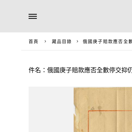
首頁
藏品目錄
俄國庚子賠款應否全
件名：俄國庚子賠款應否全數停交抑