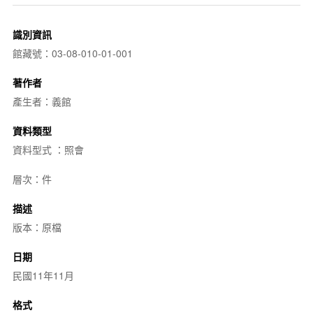
識別資訊
館藏號：03-08-010-01-001
著作者
產生者：義館
資料類型
資料型式 ：照會
層次：件
描述
版本：原檔
日期
民國11年11月
格式