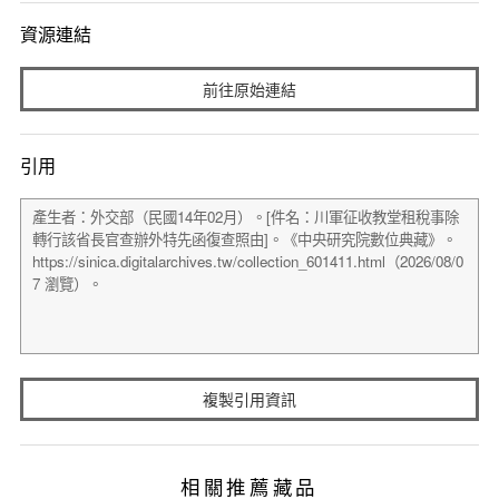
資源連結
前往原始連結
引用
複製引用資訊
相關推薦藏品