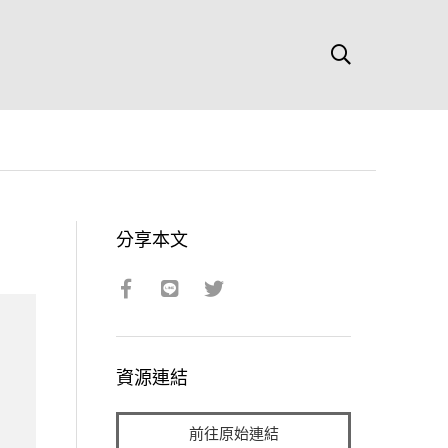
分享本文
資源連結
前往原始連結