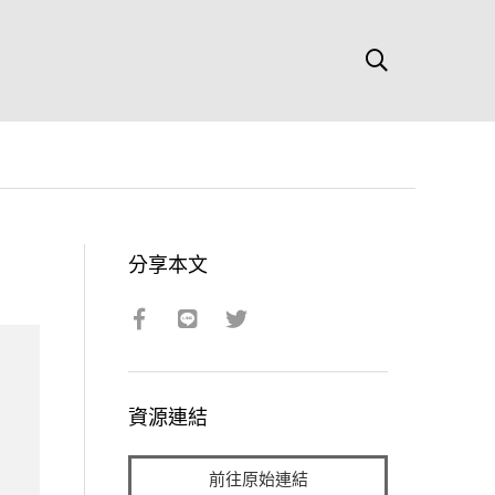
分享本文
資源連結
前往原始連結