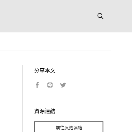
分享本文
資源連結
前往原始連結