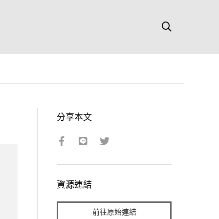
分享本文
資源連結
前往原始連結