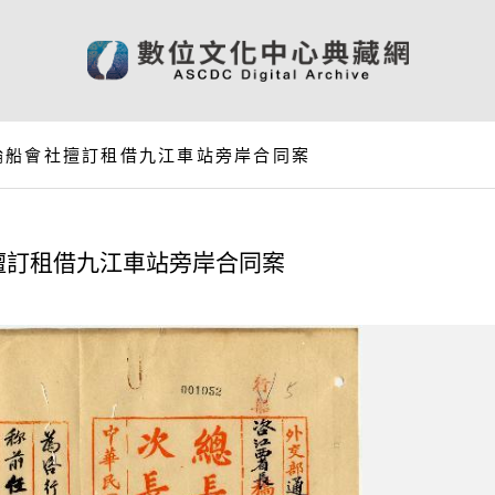
輪船會社擅訂租借九江車站旁岸合同案
擅訂租借九江車站旁岸合同案