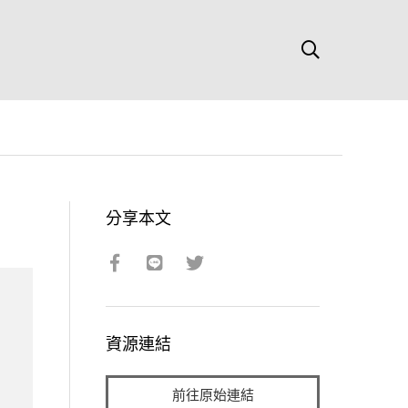
分享本文
資源連結
前往原始連結