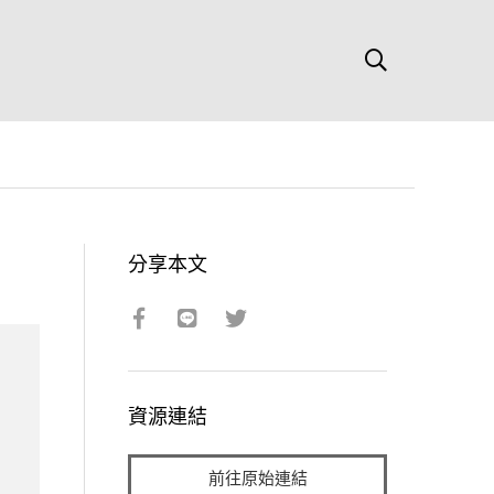
分享本文
資源連結
前往原始連結