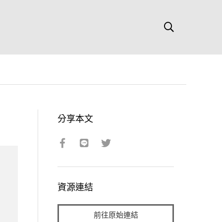
分享本文
資源連結
前往原始連結