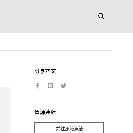
分享本文
資源連結
前往原始連結