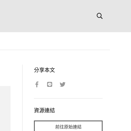
分享本文
資源連結
前往原始連結