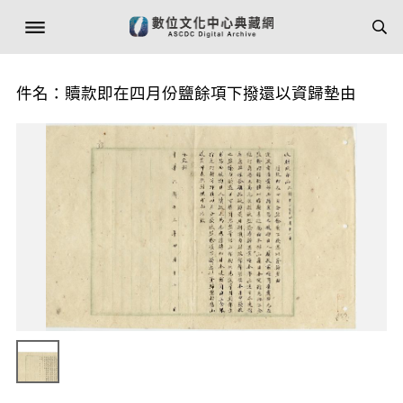
件名：贖款即在四月份鹽餘項下撥還以資歸墊由