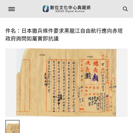
件名：日本撤兵條件要求黑龍江自由航行應向赤塔
政府詢問如屬實即抗議