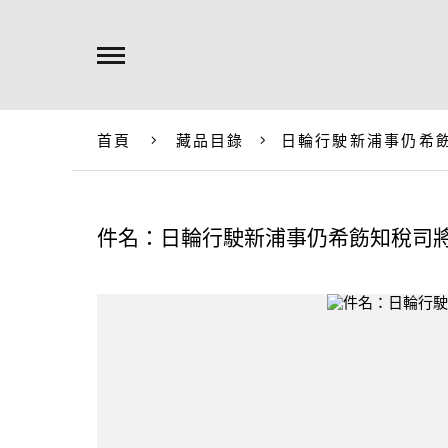
首頁
藏品目錄
日輪行駛新浦事仍希
件名：日輪行駛新浦事仍希飭知稅司