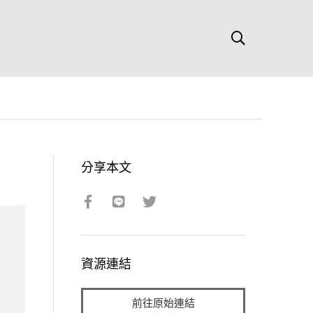
分享本文
資源連結
前往原始連結