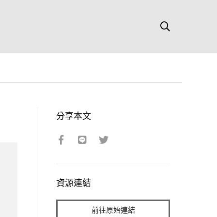
分享本文
資源連結
前往原始連結