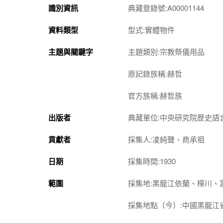
識別資訊
典藏登錄號:A00001144
資料類型
型式:實體物件
主題與關鍵字
主題類別:宗教祭儀用品
原記錄族稱:赫哲
官方族稱:赫哲族
出版者
典藏單位:中央研究院歷史語
貢獻者
採集人:凌純聲、商承祖
日期
採集時間:1930
範圍
採集地:黑龍江依蘭、樺川、
採集地點（今）:中國黑龍江