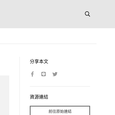
分享本文
資源連結
前往原始連結