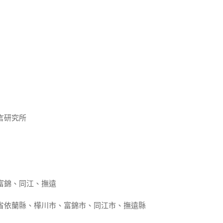
言研究所
富錦、同江、撫遠
省依蘭縣、樺川市、富錦市、同江市、撫遠縣