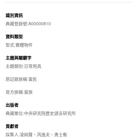
識別資訊
典藏登錄號:A00000810
資料類型
型式:實體物件
主題與關鍵字
主題類別:日常用具
原記錄族稱:畲民
官方族稱:畲族
出版者
典藏單位:中央研究院歷史語言研究所
貢獻者
採集人:凌純聲、芮逸夫、勇士衡