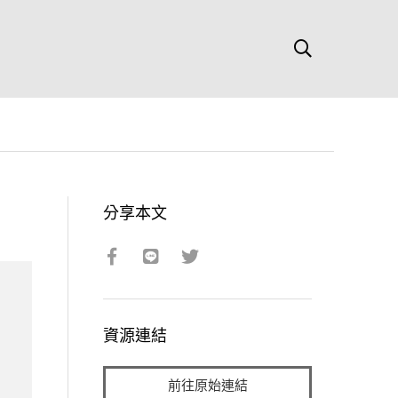
分享本文
資源連結
前往原始連結