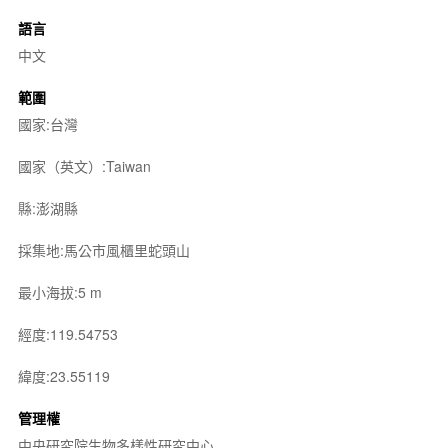
語言
中文
範圍
國家:台灣
國家（英文）:Taiwan
縣:澎湖縣
採集地:馬公市風櫃里蛇頭山
最小海拔:5 m
經度:119.54753
緯度:23.55119
管理權
中央研究院生物多樣性研究中心