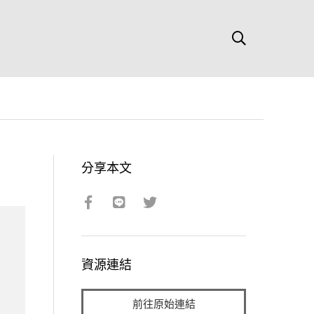
分享本文
資源連結
前往原始連結