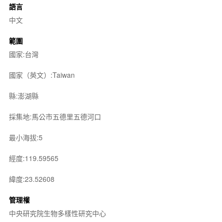
語言
中文
範圍
國家:台灣
國家（英文）:Taiwan
縣:澎湖縣
採集地:馬公市五德里五德河口
最小海拔:5
經度:119.59565
緯度:23.52608
管理權
中央研究院生物多樣性研究中心