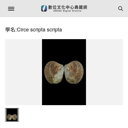
學名:Circe scripta scripta